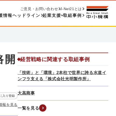
ご意見・お問い合わせ
J-Net21とは
援情報ヘッドライン
起業支援
取組事例
路開
経営戦略に関連する取組事例
「技術」と「環境」2本柱で世界に誇る水道イ
ンフラ支える「株式会社光明製作所」
大高商事
に入り登録
情報を見る
一覧を見る