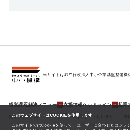
当サイトは独立行政法人
中小企業基盤整備機
経営課題解決メニュー
支援情報ヘッドライン
起業
このウェブサイトはCOOKIEを使用します
役立つリンク集
サイトマップ
サイト利用条件
S
このサイトではCookieを使って、ユーザーに合わせたコン