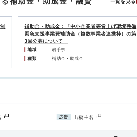
する補助金・助成金・融資
一覧を見る
資制
補助金・助成金：「中小企業者等賃上げ環境整備
緊急支援事業費補助金（複数事業者連携枠）の第
3回公募について」
地域
岩手県
種類
補助金・助成金
広告
名
出稿主名