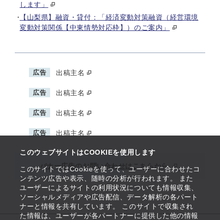
します」
【山梨県】融資・貸付：「経済変動対策融資（経営環境
変動対策関係【中東情勢対応枠】）のご案内」
広告
出稿主名
広告
出稿主名
広告
出稿主名
広告
出稿主名
このウェブサイトはCOOKIEを使用します
バナー広告のお問い合わせはこちらから
このサイトではCookieを使って、ユーザーに合わせたコ
ンテンツ広告や表示、随時の分析が行われます。 また
ユーザーによるサイトの利用状況についても情報収集、
ソーシャルメディアや広告配信、データ解析の各パート
ナーと情報を共有しています。 このサイトで収集され
た情報は、ユーザーが各パートナーに提供した他の情報