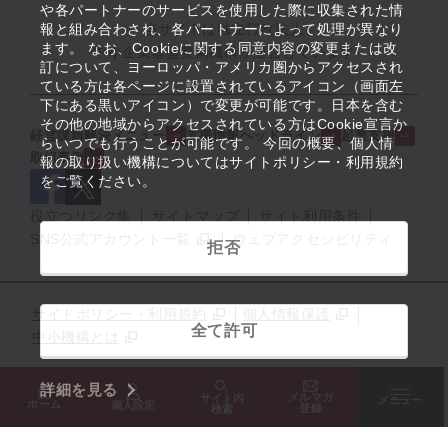
や各パートナーのサービスを使用した際に収集された情
報と組み合わされ、各パートナーによって処理が異なり
当サイトは独立行政法人
ます。 なお、Cookieに関する同意内容の変更または改
中小企業基盤整備機構が運営しています
訂について、ヨーロッパ・アメリカ圏からアクセスされ
ている方は各ページに設置されているアイコン（画面左
下にある黒いアイコン）で変更が可能です。日本を含む
その他の地域からアクセスされている方はCookie宣言か
経営課題解決メニュー
支援情報ヘッドライン
起業支援
らいつでも行うことが可能です。 今回の概要、個人情
取組事例
報の取り扱い機構についてはサイトポリシー・利用規約
をご覧ください。
役立つリンク集
サイトマップ
サイト利用条件
SNS公式アカウント一覧
ウェブアクセシビリティ
拒否
サイトポリシー・利用規約
個人情報保護
全て許可
中小機構とは
詳細を見る
メルマガ
サイト内
メニュー
ホーム
個人設定
登録
検索