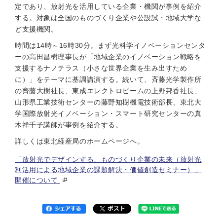
定であり、放射光を活用している企業・機関が事例を紹介
する。対象は全国のものづくり企業や公設試・地域大学な
ど支援機関。
時間は14時～16時30分。まず光科学イノベーションセンタ
ーの高田昌樹理事長が「地域企業のイノベーション戦略を
支援するナノテラス（小さな世界企業を生み出すため
に）」をテーマに基調講演する。続いて、斉藤光学製作所
の齊藤大樹社長、東成エレクトロビームの上野邦香社長、
山形県工業技術センターの藤野知樹機電技術部長、東北大
学国際放射光イノベーション・スマート研究センターの真
木祥千子講師が事例を紹介する。
詳しくは東北経産局のホームページへ。
「放射光でデザインする、ものづくり企業の未来（放射光
利活用による地域企業の課題解決・価値創造セミナー）」
開催について