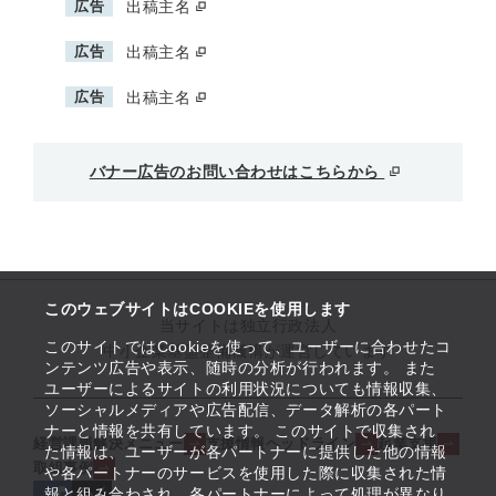
広告
出稿主名
広告
出稿主名
広告
出稿主名
バナー広告のお問い合わせはこちらから
このウェブサイトはCOOKIEを使用します
当サイトは独立行政法人
このサイトではCookieを使って、ユーザーに合わせたコ
中小企業基盤整備機構が運営しています
ンテンツ広告や表示、随時の分析が行われます。 また
ユーザーによるサイトの利用状況についても情報収集、
ソーシャルメディアや広告配信、データ解析の各パート
ナーと情報を共有しています。 このサイトで収集され
経営課題解決メニュー
支援情報ヘッドライン
起業支援
た情報は、ユーザーが各パートナーに提供した他の情報
取組事例
や各パートナーのサービスを使用した際に収集された情
報と組み合わされ、各パートナーによって処理が異なり