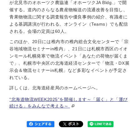
が北見市のオホーツク農協連「オホーツクJA Bldg.」で開
催する。道内のさらなる農産物輸送の流通改善を目指し、
青果物物流に関する調査報告や優良事例の紹介、有識者に
よる基調講演が行われる。オンライン（Teams）でも配信
される。会場の定員は60人。
このほか、20日には稚内市の稚内総合文化センターで「宗
谷地域物流セミナーin稚内」、21日には札幌市西区のイオ
ンモール札幌発寒で物流イベント「あなたの荷物が届くま
で」、札幌市中央区の北海道経済センターで「物流・DX展
示会＆物流セミナーin札幌」など多彩なイベントが予定さ
れている。
詳しくは、北海道経産局のホームページへ。
“北海道物流WEEK2025”を開催します～「届く」と「運び
続ける」をみんなで考える～