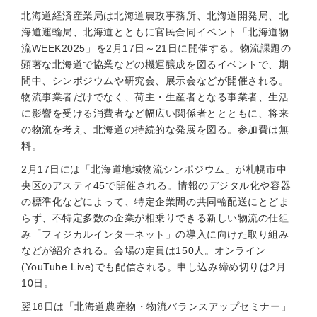
北海道経済産業局は北海道農政事務所、北海道開発局、北
海道運輸局、北海道とともに官民合同イベント「北海道物
流WEEK2025」を2月17日～21日に開催する。物流課題の
顕著な北海道で協業などの機運醸成を図るイベントで、期
間中、シンポジウムや研究会、展示会などが開催される。
物流事業者だけでなく、荷主・生産者となる事業者、生活
に影響を受ける消費者など幅広い関係者ととともに、将来
の物流を考え、北海道の持続的な発展を図る。参加費は無
料。
2月17日には「北海道地域物流シンポジウム」が札幌市中
央区のアスティ45で開催される。情報のデジタル化や容器
の標準化などによって、特定企業間の共同輸配送にとどま
らず、不特定多数の企業が相乗りできる新しい物流の仕組
み「フィジカルインターネット」の導入に向けた取り組み
などが紹介される。会場の定員は150人。オンライン
(YouTube Live)でも配信される。申し込み締め切りは2月
10日。
翌18日は「北海道農産物・物流バランスアップセミナー」