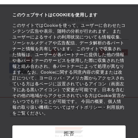
このウェブサイトはCOOKIEを使用します
当サイトは独立行政法人
このサイトではCookieを使って、ユーザーに合わせたコ
中小企業基盤整備機構が運営しています
ンテンツ広告や表示、随時の分析が行われます。 また
ユーザーによるサイトの利用状況についても情報収集、
ソーシャルメディアや広告配信、データ解析の各パート
ナーと情報を共有しています。 このサイトで収集され
経営課題解決メニュー
支援情報ヘッドライン
起業支援
た情報は、ユーザーが各パートナーに提供した他の情報
取組事例
や各パートナーのサービスを使用した際に収集された情
報と組み合わされ、各パートナーによって処理が異なり
ます。 なお、Cookieに関する同意内容の変更または改
役立つリンク集
サイトマップ
サイト利用条件
訂について、ヨーロッパ・アメリカ圏からアクセスされ
ている方は各ページに設置されているアイコン（画面左
SNS公式アカウント一覧
ウェブアクセシビリティ
下にある黒いアイコン）で変更が可能です。日本を含む
その他の地域からアクセスされている方はCookie宣言か
らいつでも行うことが可能です。 今回の概要、個人情
サイトポリシー・利用規約
報の取り扱い機構についてはサイトポリシー・利用規約
個人情報保護
をご覧ください。
中小機構とは
拒否