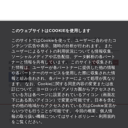
このウェブサイトはCOOKIEを使用します
当サイトは独立行政法人
中小企業基盤整備機構が運営しています
このサイトではCookieを使って、ユーザーに合わせたコ
ンテンツ広告や表示、随時の分析が行われます。 また
ユーザーによるサイトの利用状況についても情報収集、
ソーシャルメディアや広告配信、データ解析の各パート
ナーと情報を共有しています。 このサイトで収集され
経営課題解決メニュー
支援情報ヘッドライン
起業支援
た情報は、ユーザーが各パートナーに提供した他の情報
取組事例
や各パートナーのサービスを使用した際に収集された情
報と組み合わされ、各パートナーによって処理が異なり
ます。 なお、Cookieに関する同意内容の変更または改
役立つリンク集
サイトマップ
サイト利用条件
訂について、ヨーロッパ・アメリカ圏からアクセスされ
SNS公式アカウント一覧
ウェブアクセシビリティ
ている方は各ページに設置されているアイコン（画面左
下にある黒いアイコン）で変更が可能です。日本を含む
その他の地域からアクセスされている方はCookie宣言か
らいつでも行うことが可能です。 今回の概要、個人情
サイトポリシー・利用規約
個人情報保護
報の取り扱い機構についてはサイトポリシー・利用規約
中小機構とは
をご覧ください。