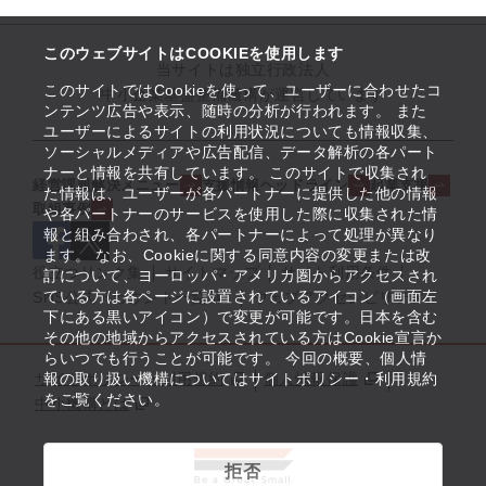
このウェブサイトはCOOKIEを使用します
当サイトは独立行政法人
このサイトではCookieを使って、ユーザーに合わせたコ
中小企業基盤整備機構が運営しています
ンテンツ広告や表示、随時の分析が行われます。 また
ユーザーによるサイトの利用状況についても情報収集、
ソーシャルメディアや広告配信、データ解析の各パート
ナーと情報を共有しています。 このサイトで収集され
経営課題解決メニュー
支援情報ヘッドライン
起業支援
た情報は、ユーザーが各パートナーに提供した他の情報
取組事例
や各パートナーのサービスを使用した際に収集された情
報と組み合わされ、各パートナーによって処理が異なり
ます。 なお、Cookieに関する同意内容の変更または改
役立つリンク集
サイトマップ
サイト利用条件
訂について、ヨーロッパ・アメリカ圏からアクセスされ
ている方は各ページに設置されているアイコン（画面左
SNS公式アカウント一覧
ウェブアクセシビリティ
下にある黒いアイコン）で変更が可能です。日本を含む
その他の地域からアクセスされている方はCookie宣言か
らいつでも行うことが可能です。 今回の概要、個人情
サイトポリシー・利用規約
報の取り扱い機構についてはサイトポリシー・利用規約
個人情報保護
をご覧ください。
中小機構とは
拒否