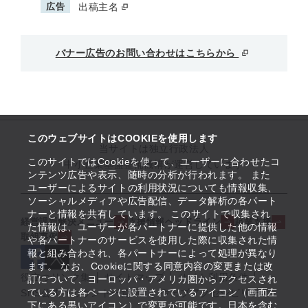
広告
出稿主名
バナー広告のお問い合わせはこちらから
このウェブサイトはCOOKIEを使用します
当サイトは独立行政法人
このサイトではCookieを使って、ユーザーに合わせたコ
中小企業基盤整備機構が運営しています
ンテンツ広告や表示、随時の分析が行われます。 また
ユーザーによるサイトの利用状況についても情報収集、
ソーシャルメディアや広告配信、データ解析の各パート
ナーと情報を共有しています。 このサイトで収集され
経営課題解決メニュー
支援情報ヘッドライン
起業支援
た情報は、ユーザーが各パートナーに提供した他の情報
取組事例
や各パートナーのサービスを使用した際に収集された情
報と組み合わされ、各パートナーによって処理が異なり
ます。 なお、Cookieに関する同意内容の変更または改
役立つリンク集
サイトマップ
サイト利用条件
訂について、ヨーロッパ・アメリカ圏からアクセスされ
ている方は各ページに設置されているアイコン（画面左
SNS公式アカウント一覧
ウェブアクセシビリティ
下にある黒いアイコン）で変更が可能です。日本を含む