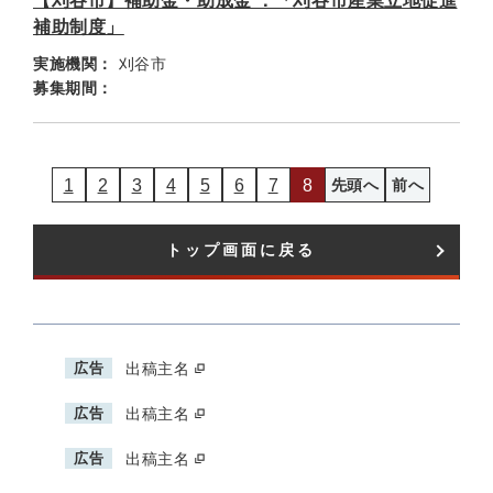
【刈谷市】補助金・助成金 ：「刈谷市産業立地促進
補助制度」
実施機関：
刈谷市
募集期間：
1
2
3
4
5
6
7
8
先頭へ
前へ
トップ画面に戻る
広告
出稿主名
広告
出稿主名
広告
出稿主名