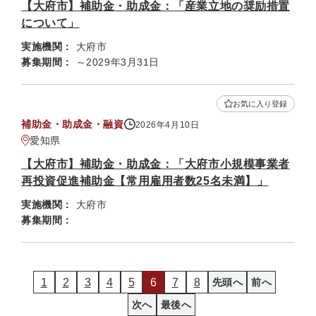
【大府市】補助金・助成金：「産業立地の奨励措置
について」
実施機関：
大府市
募集期間：
～2029年3月31日
お気に入り登録
補助金・助成金・融資
2026年4月10日
愛知県
【大府市】補助金・助成金：「大府市小規模事業者
再投資促進補助金【常用雇用者数25名未満】」
実施機関：
大府市
募集期間：
1
2
3
4
5
6
7
8
先頭へ
前へ
次へ
最後へ