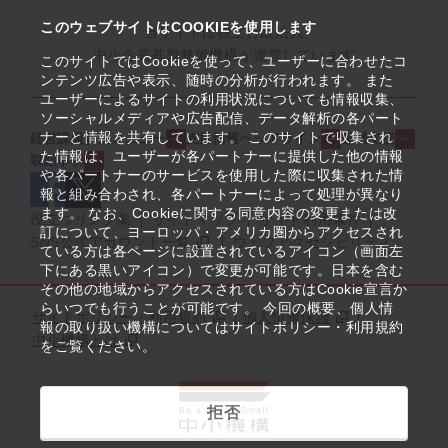
このウェブサイトはCOOKIEを使用します
当サイトは独立行政法人
中小企業基盤整備機構が運営しています
このサイトではCookieを使って、ユーザーに合わせたコ
ンテンツ広告や表示、随時の分析が行われます。 また
ユーザーによるサイトの利用状況についても情報収集、
ソーシャルメディアや広告配信、データ解析の各パート
ナーと情報を共有しています。 このサイトで収集され
経営課題解決メニュー
支援情報ヘッドライン
起業支援
た情報は、ユーザーが各パートナーに提供した他の情報
取組事例
や各パートナーのサービスを使用した際に収集された情
報と組み合わされ、各パートナーによって処理が異なり
ます。 なお、Cookieに関する同意内容の変更または改
役立つリンク集
サイトマップ
サイト利用条件
訂について、ヨーロッパ・アメリカ圏からアクセスされ
SNS公式アカウント一覧
ウェブアクセシビリティ
ている方は各ページに設置されているアイコン（画面左
下にある黒いアイコン）で変更が可能です。日本を含む
その他の地域からアクセスされている方はCookie宣言か
らいつでも行うことが可能です。 今回の概要、個人情
サイトポリシー・利用規約
個人情報保護
報の取り扱い機構についてはサイトポリシー・利用規約
中小機構とは
をご覧ください。
拒否