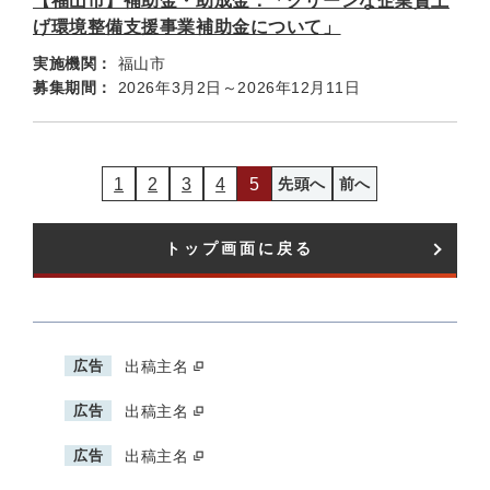
【福山市】補助金・助成金：「グリーンな企業賃上
げ環境整備支援事業補助金について」
実施機関：
福山市
募集期間：
2026年3月2日～2026年12月11日
1
2
3
4
5
先頭へ
前へ
トップ画面に戻る
広告
出稿主名
広告
出稿主名
広告
出稿主名