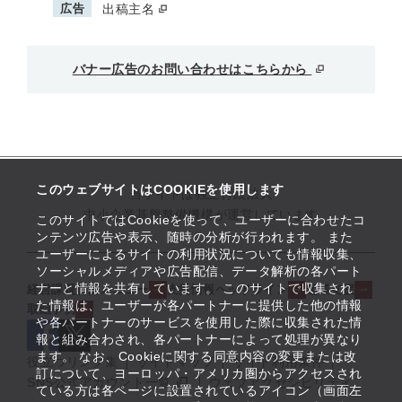
広告
出稿主名
バナー広告のお問い合わせはこちらから
このウェブサイトはCOOKIEを使用します
当サイトは独立行政法人
中小企業基盤整備機構が運営しています
このサイトではCookieを使って、ユーザーに合わせたコ
ンテンツ広告や表示、随時の分析が行われます。 また
ユーザーによるサイトの利用状況についても情報収集、
ソーシャルメディアや広告配信、データ解析の各パート
ナーと情報を共有しています。 このサイトで収集され
経営課題解決メニュー
支援情報ヘッドライン
起業支援
た情報は、ユーザーが各パートナーに提供した他の情報
取組事例
や各パートナーのサービスを使用した際に収集された情
報と組み合わされ、各パートナーによって処理が異なり
ます。 なお、Cookieに関する同意内容の変更または改
役立つリンク集
サイトマップ
サイト利用条件
訂について、ヨーロッパ・アメリカ圏からアクセスされ
SNS公式アカウント一覧
ウェブアクセシビリティ
ている方は各ページに設置されているアイコン（画面左