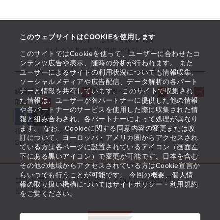
このウェブサイトはCOOKIEを使用します
当サイトは独立行政法人
中小企業基盤整備機構が運営しています
このサイトではCookieを使って、ユーザーに合わせたコ
ンテンツ広告や表示、随時の分析が行われます。 また
ユーザーによるサイトの利用状況についても情報収集、
ソーシャルメディアや広告配信、データ解析の各パート
ナーと情報を共有しています。 このサイトで収集され
経営課題解決メニュー
支援情報ヘッドライン
起業支援
た情報は、ユーザーが各パートナーに提供した他の情報
取組事例
や各パートナーのサービスを使用した際に収集された情
報と組み合わされ、各パートナーによって処理が異なり
ます。 なお、Cookieに関する同意内容の変更または改
役立つリンク集
サイトマップ
サイト利用条件
訂について、ヨーロッパ・アメリカ圏からアクセスされ
SNS公式アカウント一覧
ウェブアクセシビリティ
ている方は各ページに設置されているアイコン（画面左
下にある黒いアイコン）で変更が可能です。日本を含む
その他の地域からアクセスされている方はCookie宣言か
らいつでも行うことが可能です。 今回の概要、個人情
サイトポリシー・利用規約
個人情報保護
報の取り扱い機構についてはサイトポリシー・利用規約
中小機構とは
をご覧ください。