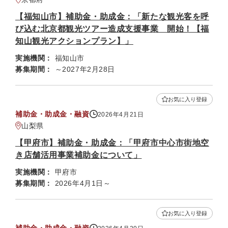
【福知山市】補助金・助成金：「新たな観光客を呼
び込む北京都観光ツアー造成支援事業 開始！【福
知山観光アクションプラン】」
実施機関：
福知山市
募集期間：
～2027年2月28日
お気に入り登録
補助金・助成金・融資
2026年4月21日
山梨県
【甲府市】補助金・助成金：「甲府市中心市街地空
き店舗活用事業補助金について」
実施機関：
甲府市
募集期間：
2026年4月1日～
お気に入り登録