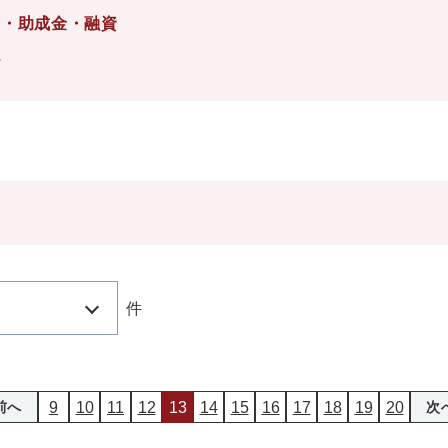
金・助成金・融資
化
件
9
10
11
12
13
14
15
16
17
18
19
20
前へ
次