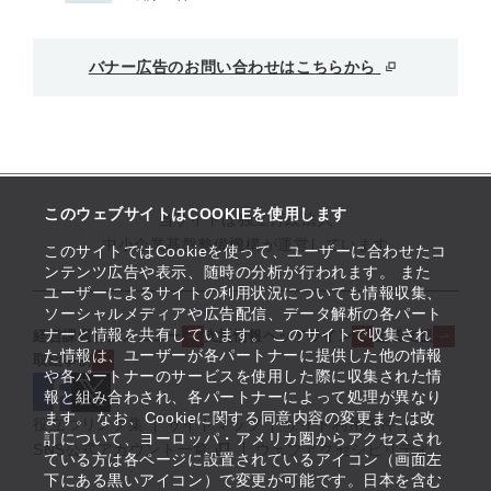
バナー広告のお問い合わせはこちらから
このウェブサイトはCOOKIEを使用します
当サイトは独立行政法人
中小企業基盤整備機構が運営しています
このサイトではCookieを使って、ユーザーに合わせたコ
ンテンツ広告や表示、随時の分析が行われます。 また
ユーザーによるサイトの利用状況についても情報収集、
ソーシャルメディアや広告配信、データ解析の各パート
ナーと情報を共有しています。 このサイトで収集され
経営課題解決メニュー
支援情報ヘッドライン
起業支援
た情報は、ユーザーが各パートナーに提供した他の情報
取組事例
や各パートナーのサービスを使用した際に収集された情
報と組み合わされ、各パートナーによって処理が異なり
ます。 なお、Cookieに関する同意内容の変更または改
役立つリンク集
サイトマップ
サイト利用条件
訂について、ヨーロッパ・アメリカ圏からアクセスされ
SNS公式アカウント一覧
ウェブアクセシビリティ
ている方は各ページに設置されているアイコン（画面左
下にある黒いアイコン）で変更が可能です。日本を含む