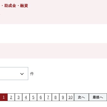
金・助成金・融資
化
件
1
2
3
4
5
6
7
8
9
10
次へ
最後へ