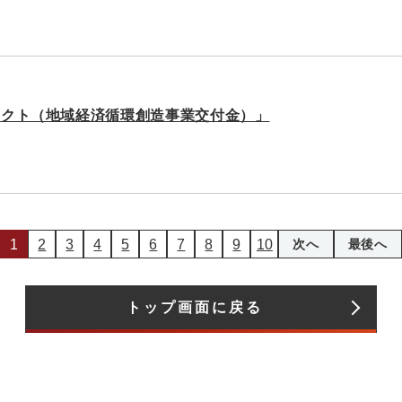
ジェクト（地域経済循環創造事業交付金）」
1
2
3
4
5
6
7
8
9
10
次へ
最後へ
トップ画面に戻る